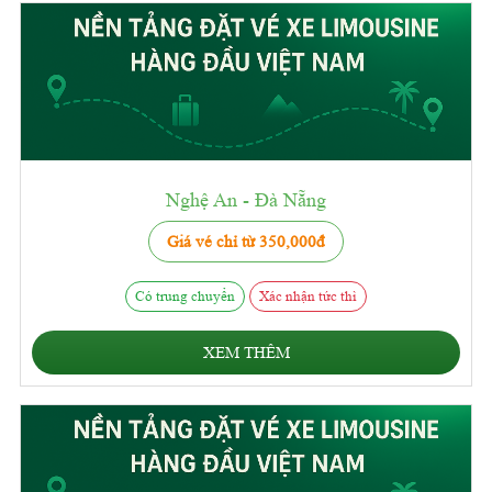
Nghệ An - Đà Nẵng
Giá vé chỉ từ 350,000đ
Có trung chuyển
Xác nhận tức thì
XEM THÊM