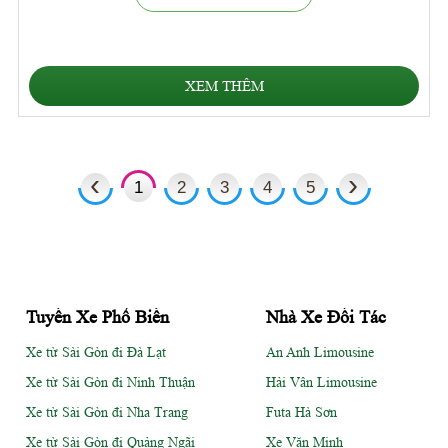
XEM THÊM
‹
›
1
2
3
4
5
Tuyến Xe Phổ Biến
Nhà Xe Đối Tác
Xe từ Sài Gòn đi Đà Lạt
An Anh Limousine
Xe từ Sài Gòn đi Ninh Thuận
Hải Vân Limousine
Xe từ Sài Gòn đi Nha Trang
Futa Hà Sơn
Xe từ Sài Gòn đi Quảng Ngãi
Xe Văn Minh