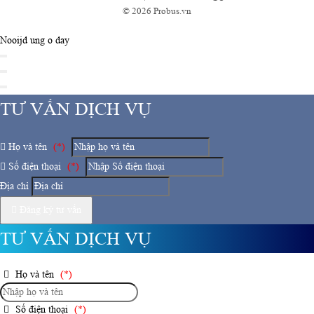
© 2026 Probus.vn
Nooijd ung o day
TƯ VẤN DỊCH VỤ
Họ và tên
(*)
Số điện thoại
(*)
Địa chỉ
Đăng ký tư vấn
TƯ VẤN DỊCH VỤ
Họ và tên
(*)
Số điện thoại
(*)