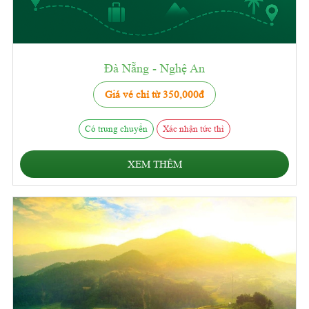
Đà Nẵng - Nghệ An
Giá vé chỉ từ 350,000đ
Có trung chuyển
Xác nhận tức thì
XEM THÊM