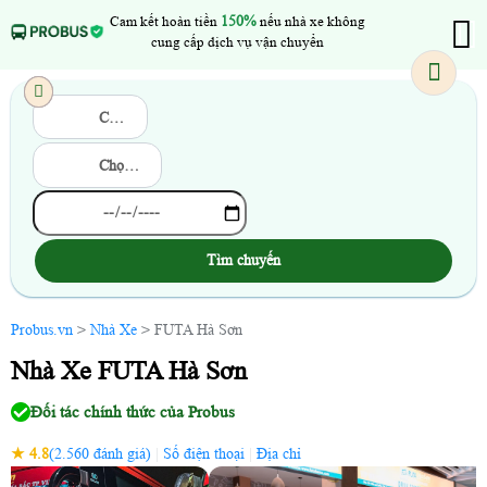
Cam kết hoàn tiền
150%
nếu nhà xe không
cung cấp dịch vụ vận chuyển
Chọn điểm đi
Chọn điểm đến
Tìm chuyến
Probus.vn
>
Nhà Xe
> FUTA Hà Sơn
Nhà Xe FUTA Hà Sơn
Đối tác chính thức của Probus
★ 4.8
(2.560 đánh giá)
|
Số điện thoại
|
Địa chỉ