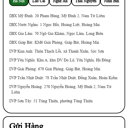
Hà Nội
Lào Cai
Nghệ An
Thái Nguyên
Ninh Bình
BX Mỹ Đình: 20 Phạm Hùng, Mỹ Đình 2, Nam Từ Liêm
BX Nước Ngầm: 1 Ngọc Hồi, Hoàng Liệt, Hoàng Mai
BX Gia Lâm: 70 Ngô Gia Khảm, Ngọc Lâm, Long Biên
BX Giáp Bát: KM6 Giải Phóng, Giáp Bát, Hoàng Mai
VP Kim Anh: Thôn Thạch Lỗi, xã Thanh Xuân, Sóc Sơn
VP Yên Nghĩa: Khu A, khu DV Do Lộ, Yên Nghĩa, Hà Đông
VP Giải Phóng: 679 Giải Phóng, Giáp Bát, Hoàng Mai
VP Trần Nhật Duật: 78 Trần Nhật Duật, Đồng Xuân, Hoàn Kiếm
VP Nguyễn Hoàng: 270 Nguyễn Hoàng, Mỹ Đình 2, Nam Từ
Liêm
VP Sơn Tây: 51 Tùng Thiện, phường Tùng Thiện
Gửi Hàng