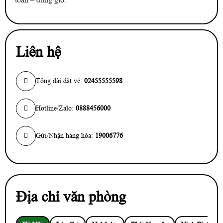
Liên hệ
Tổng đài đặt vé:
02455555598
Hotline/Zalo:
0888456000
Gửi/Nhận hàng hóa:
19006776
Địa chỉ văn phòng