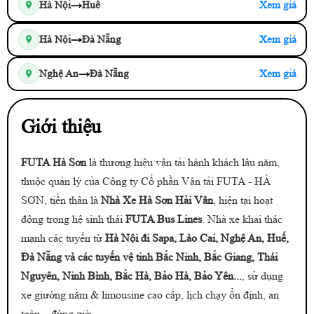
→
Hà Nội
Huế
Xem giá
→
Hà Nội
Đà Nẵng
Xem giá
→
Nghệ An
Đà Nẵng
Xem giá
Giới thiệu
FUTA Hà Sơn
là thương hiệu vận tải hành khách lâu năm,
thuộc quản lý của Công ty Cổ phần Vận tải FUTA - HÀ
SƠN, tiền thân là
Nhà Xe Hà Sơn Hải Vân
, hiện tại hoạt
động trong hệ sinh thái
FUTA Bus Lines
. Nhà xe khai thác
mạnh các tuyến từ
Hà Nội đi Sapa, Lào Cai, Nghệ An, Huế,
Đà Nẵng và các tuyến vệ tinh Bắc Ninh, Bắc Giang, Thái
Nguyên, Ninh Bình, Bắc Hà, Bảo Hà, Bảo Yên...
, sử dụng
xe giường nằm & limousine cao cấp, lịch chạy ổn định, an
toàn – đúng giờ.