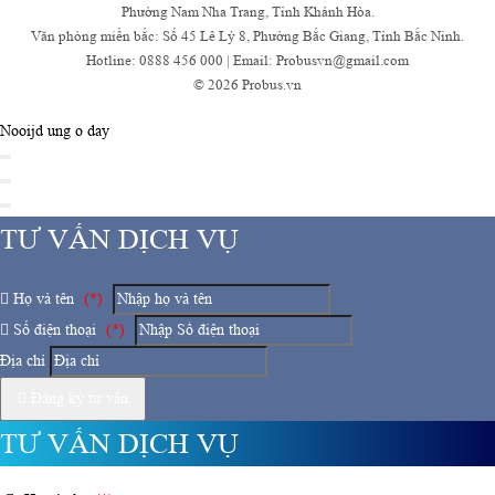
Phường Nam Nha Trang, Tỉnh Khánh Hòa.
Văn phòng miền bắc: Số 45 Lê Lý 8, Phường Bắc Giang, Tỉnh Bắc Ninh.
Hotline: 0888 456 000 | Email: Probusvn@gmail.com
© 2026 Probus.vn
Nooijd ung o day
TƯ VẤN DỊCH VỤ
Họ và tên
(*)
Số điện thoại
(*)
Địa chỉ
Đăng ký tư vấn
TƯ VẤN DỊCH VỤ