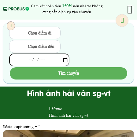
Cam kết hoàn tiền
150%
nếu nhà xe không
cung cấp dịch vụ vận chuyển
Chọn điểm đi
Chọn điểm đến
Tìm chuyến
Hình ảnh hải vân sg-vt
Home
Hình ảnh hải vân sg-vt
$data_captionimg = '';