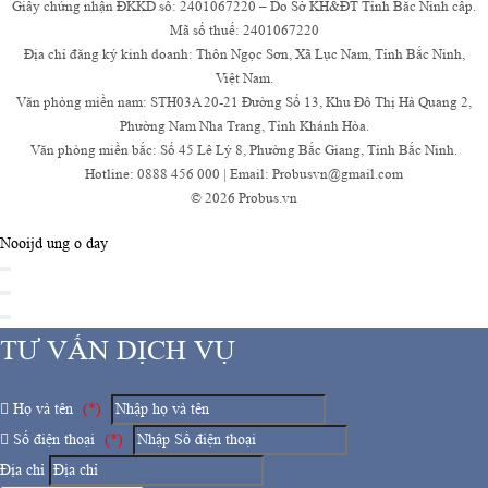
Giấy chứng nhận ĐKKD số: 2401067220 – Do Sở KH&ĐT Tỉnh Bắc Ninh cấp.
Mã số thuế: 2401067220
Địa chỉ đăng ký kinh doanh: Thôn Ngọc Sơn, Xã Lục Nam, Tỉnh Bắc Ninh,
Việt Nam.
Văn phòng miền nam: STH03A 20-21 Đường Số 13, Khu Đô Thị Hà Quang 2,
Phường Nam Nha Trang, Tỉnh Khánh Hòa.
Văn phòng miền bắc: Số 45 Lê Lý 8, Phường Bắc Giang, Tỉnh Bắc Ninh.
Hotline: 0888 456 000 | Email: Probusvn@gmail.com
© 2026 Probus.vn
Nooijd ung o day
TƯ VẤN DỊCH VỤ
Họ và tên
(*)
Số điện thoại
(*)
Địa chỉ