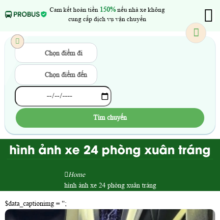
Cam kết hoàn tiền
150%
nếu nhà xe không
cung cấp dịch vụ vận chuyển
Chọn điểm đi
Chọn điểm đến
Tìm chuyến
hình ảnh xe 24 phòng xuân tráng
Home
hình ảnh xe 24 phòng xuân tráng
$data_captionimg = '';