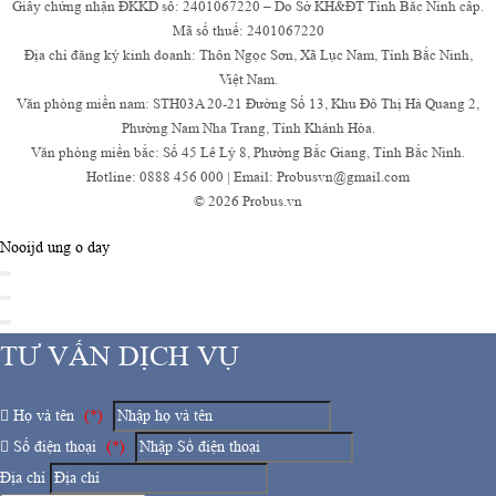
Giấy chứng nhận ĐKKD số: 2401067220 – Do Sở KH&ĐT Tỉnh Bắc Ninh cấp.
Mã số thuế: 2401067220
Địa chỉ đăng ký kinh doanh: Thôn Ngọc Sơn, Xã Lục Nam, Tỉnh Bắc Ninh,
Việt Nam.
Văn phòng miền nam: STH03A 20-21 Đường Số 13, Khu Đô Thị Hà Quang 2,
Phường Nam Nha Trang, Tỉnh Khánh Hòa.
Văn phòng miền bắc: Số 45 Lê Lý 8, Phường Bắc Giang, Tỉnh Bắc Ninh.
Hotline: 0888 456 000 | Email: Probusvn@gmail.com
© 2026 Probus.vn
Nooijd ung o day
TƯ VẤN DỊCH VỤ
Họ và tên
(*)
Số điện thoại
(*)
Địa chỉ