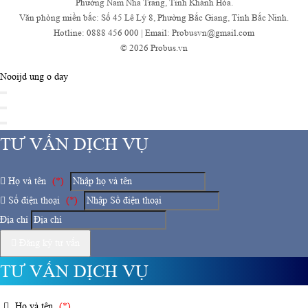
Phường Nam Nha Trang, Tỉnh Khánh Hòa.
Văn phòng miền bắc: Số 45 Lê Lý 8, Phường Bắc Giang, Tỉnh Bắc Ninh.
Hotline: 0888 456 000 | Email: Probusvn@gmail.com
© 2026 Probus.vn
Nooijd ung o day
TƯ VẤN DỊCH VỤ
Họ và tên
(*)
Số điện thoại
(*)
Địa chỉ
Đăng ký tư vấn
TƯ VẤN DỊCH VỤ
Họ và tên
(*)